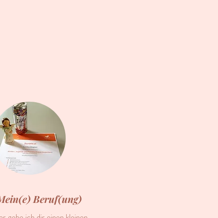
Mein(e) Beruf(ung)
er gebe ich dir einen kleinen