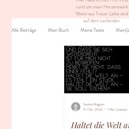
rund um mein Herzenswerk
"Wenn aus Trauer Liebe wird
auf dem Laufenden.
Alle Beiträge
Mein Buch
Meine Texte
Mein(e
Sandra Wagner
11. Okt. 2024
1 Min. Lesezeit
Haltet die Welt a