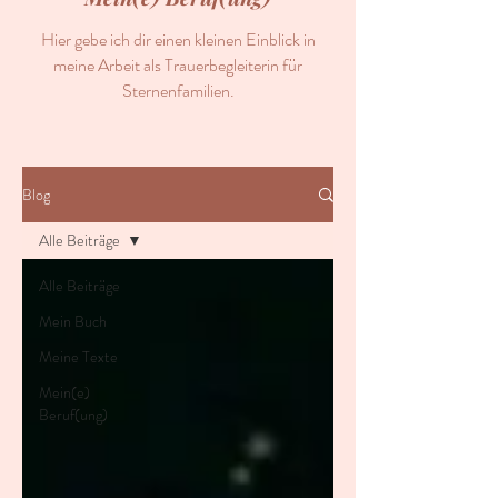
Hier gebe ich dir einen kleinen Einblick in
meine Arbeit als Trauerbegleiterin für
Sternenfamilien.
Blog
Alle Beiträge
Alle Beiträge
Mein Buch
Meine Texte
Mein(e)
Beruf(ung)