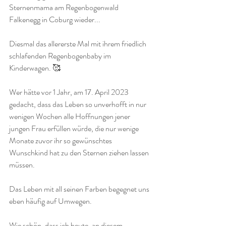
Sternenmama am Regenbogenwald 
Falkenegg in Coburg wieder... 
Diesmal das allererste Mal mit ihrem friedlich 
schlafenden Regenbogenbaby im 
Kinderwagen. 🥰
Wer hätte vor 1 Jahr, am 17. April 2023 
gedacht, dass das Leben so unverhofft in nur 
wenigen Wochen alle Hoffnungen jener 
jungen Frau erfüllen würde, die nur wenige 
Monate zuvor ihr so gewünschtes 
Wunschkind hat zu den Sternen ziehen lassen 
müssen.
Das Leben mit all seinen Farben begegnet uns 
eben häufig auf Umwegen.
Wie schön, dass ich heute, an diesem 