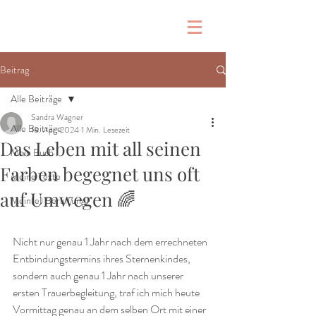
Beitrag
Alle Beiträge
Sandra Wagner
Alle Beiträge
18. Apr. 2024
1 Min. Lesezeit
Das Leben mit all seinen
Mein Buch
Farben begegnet uns oft
Meine Texte
auf Umwegen 🌈
Mein(e) Beruf(ung)
Nicht nur genau 1 Jahr nach dem errechneten 
Entbindungstermins ihres Sternenkindes, 
sondern auch genau 1 Jahr nach unserer 
ersten Trauerbegleitung, traf ich mich heute 
Vormittag genau an dem selben Ort mit einer 