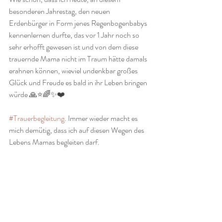
besonderen Jahrestag, den neuen 
Erdenbürger in Form jenes Regenbogenbabys 
kennenlernen durfte, das vor 1 Jahr noch so 
sehr erhofft gewesen ist und von dem diese 
trauernde Mama nicht im Traum hätte damals 
erahnen können, wieviel undenkbar großes 
Glück und Freude es bald in ihr Leben bringen 
würde 🙏⭐️🌈✨️❤️
#Trauerbegleitung
. Immer wieder macht es 
mich demütig, dass ich auf diesen Wegen des 
Lebens Mamas begleiten darf.