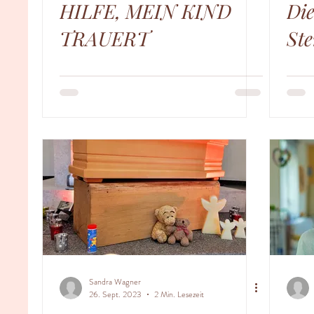
HILFE, MEIN KIND
Die
TRAUERT
St
Sandra Wagner
26. Sept. 2023
2 Min. Lesezeit