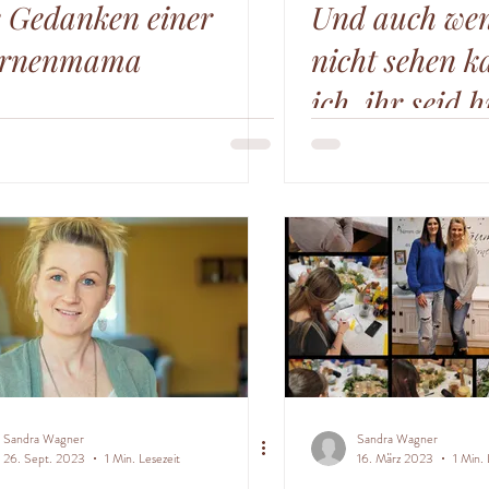
 Gedanken einer
Und auch wen
ernenmama
nicht sehen k
ich, ihr seid h
Sandra Wagner
Sandra Wagner
26. Sept. 2023
1 Min. Lesezeit
16. März 2023
1 Min. 