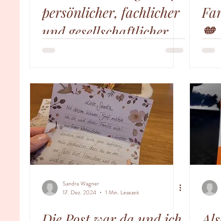
persönlicher, fachlicher
Far
und gesellschaftlicher
🧡
Ebene
Sandra Wagner
17. Dez. 2024
1 Min. Lesezeit
Die Post war da und ich
Als