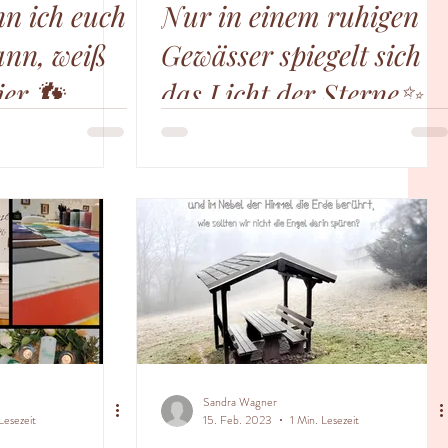
n ich euch
Nur in einem ruhigen
ann, weiß
Gewässer spiegelt sich
ier 👣
das Licht der Sterne✨
🏻✨
Sandra Wagner
Lesezeit
15. Feb. 2023
1 Min. Lesezeit