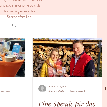
inblick in meine Arbeit als
Trauerbegleiterin für
Sternenfamilien.
Sandra Wagner
 Lesezeit
31. Jan. 2025
1 Min. Lesezeit
Eine Spende für das