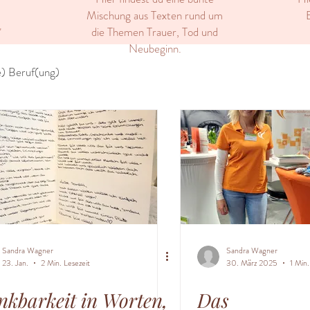
Mischung aus Texten rund um
E
die Themen Trauer, Tod und
"
Neubeginn.
) Beruf(ung)
Sandra Wagner
Sandra Wagner
23. Jan.
2 Min. Lesezeit
30. März 2025
1 Min.
kbarkeit in Worten,
Das