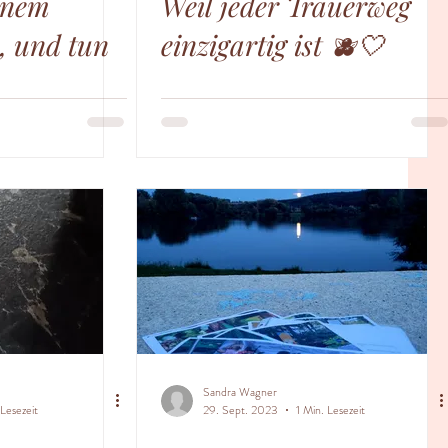
inem
Weil jeder Trauerweg
, und tun
einzigartig ist 🫐🤍
Sandra Wagner
 Lesezeit
29. Sept. 2023
1 Min. Lesezeit