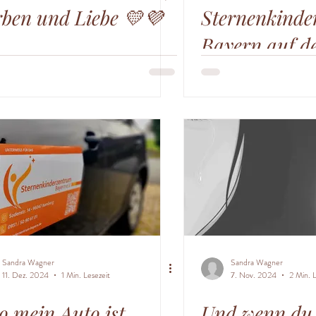
ben und Liebe 💛💜
Sternenkinde
Bayern auf d
Bamberger
Gesundheitsm
Sandra Wagner
Sandra Wagner
11. Dez. 2024
1 Min. Lesezeit
7. Nov. 2024
2 Min. L
o mein Auto ist
Und wenn du 