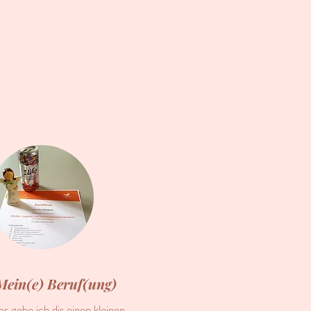
Mein(e) Beruf(ung)
er gebe ich dir einen kleinen