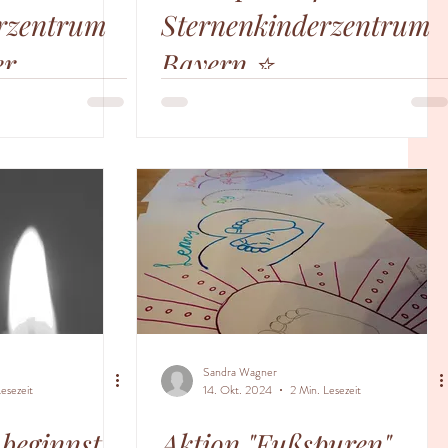
rzentrum
Sternenkinderzentrum
er
Bayern ⭐️
esse
Sandra Wagner
esezeit
14. Okt. 2024
2 Min. Lesezeit
beginnst,
Aktion "Fußspuren"