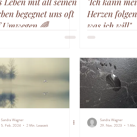
 Leben mit all seinen
"Ich kann me
ben begegnet uns oft
Herzen folgen
f Umwegen 🌈
was ich will"
Sandra Wagner
Sandra Wagner
5. Feb. 2024
2 Min. Lesezeit
29. Nov. 2023
1 Min.