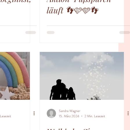
läuft 👣🩷🩵👣
Sandra Wagner
Lesezeit
15. März 2024
2 Min. Lesezeit