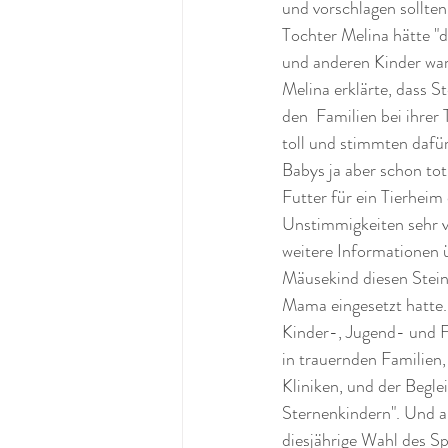
und vorschlagen sollten
Tochter Melina hätte "d
und anderen Kinder ware
Melina erklärte, dass S
den  Familien bei ihrer
toll und stimmten dafü
Babys ja aber schon to
Futter für ein Tierheim 
Unstimmigkeiten sehr vi
weitere Informationen ü
Mäusekind diesen Stein 
Mama eingesetzt hatte. 
Kinder-, Jugend- und F
in trauernden Familien
Kliniken, und der Begle
Sternenkindern". Und al
diesjährige Wahl des S