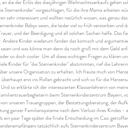
, an die der Erlös des diesjährigen Weihnachtsverkaufs gehen so
ie Sternenkinder" vorgeschlagen, für die ihre Mama arbeiten wür
n sehr interessiert und wollten natürlich wissen, was genau das
ternenkinder Babys seien, die leider viel zu früh versterben und 
 Trauer, und der Beerdigung und all solchen Sachen helfe. Das fa
r. Andere Kinder wiederum fanden das komisch und argumentiert
t seien und was könne man denn da noch groß mit dem Geld anf
oder so doch cooler. Um all diese wichtigen Fragen zu klären und 
ele Kinder für "die Sternenkinder" abstimmten, rief die Lehrerin
ber unsere Organisation zu erhalten. Ich freute mich von Herze
überhaupt erst ins Rollen gebracht und sich so für die Herzensa
Und so erklärte ich der interessierten Klassenlehrerin von meine
amilientrauerbegleiterin beim Sternenkinderzentrum Bayern, vo
, von unseren Trauergruppen, der Bestattungsberatung, der Aufkl
itung ganzer Familiensysteme nach dem Verlust ihres Kindes - e
s ein paar Tage später die finale Entscheidung im Casi getroffen 
pendenempfängers tatsächlich aufs Sternenkinderzentrum Bayer