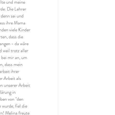
llte und meine 
de. Die Lehrer 
 denn sei und 
dass ihre Mama 
nden viele Kinder 
en, dass die 
angen - da wäre 
weil trotz aller 
 bei mir an, um 
n, dass mein 
rbeit ihrer 
r Arbeit als 
n unserer Arbeit 
ärung in 
ben von "den  
wurde, fiel die 
n! Melina freute 