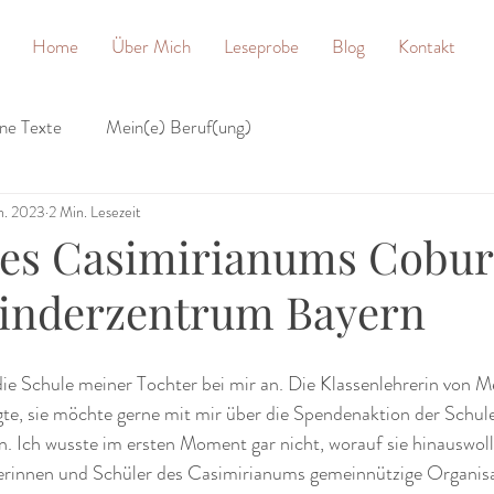
Home
Über Mich
Leseprobe
Blog
Kontakt
ne Texte
Mein(e) Beruf(ung)
an. 2023
2 Min. Lesezeit
es Casimirianums Cobur
inderzentrum Bayern
 die Schule meiner Tochter bei mir an. Die Klassenlehrerin von M
te, sie möchte gerne mit mir über die Spendenaktion der Schule
. Ich wusste im ersten Moment gar nicht, worauf sie hinauswollte
ülerinnen und Schüler des Casimirianums gemeinnützige Organi