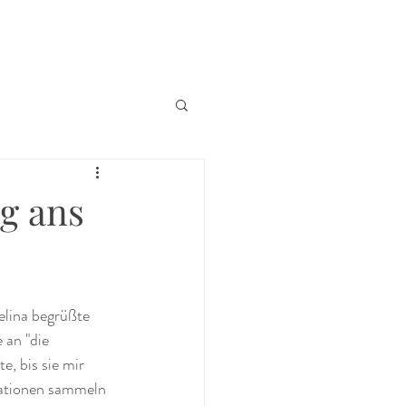
g ans
elina begrüßte 
 an "die 
, bis sie mir 
sationen sammeln 