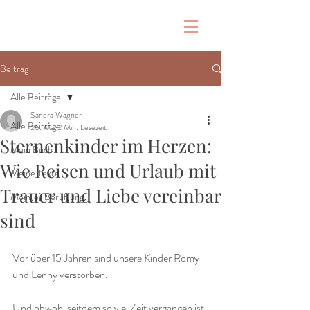
Beitrag
Alle Beiträge
Sandra Wagner
Alle Beiträge
26. Mai
2 Min. Lesezeit
Sternenkinder im Herzen:
Mein Buch
Wie Reisen und Urlaub mit
Meine Texte
Trauer und Liebe vereinbar
Mein(e) Beruf(ung)
sind
Vor über 15 Jahren sind unsere Kinder Romy 
und Lenny verstorben.
Und obwohl seitdem so viel Zeit vergangen ist, 