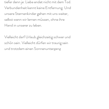
tiefer denn je: Liebe endet nicht mit dem Tod. 
Verbundenheit kennt keine Entfernung. Und 
unsere Sternenkinder gehen mit uns weiter, 
selbst wenn wir lernen müssen, ohne ihre 
Hand in unserer zu leben.
Vielleicht darf Urlaub gleichzeitig schwer und 
schön sein. Vielleicht dürfen wir traurig sein 
und trotzdem einen Sonnenuntergang 
bewundern. Vielleicht dürfen wir lachen, 
obwohl unser Herz Narben trägt.
Und vielleicht reisen unsere Sternenkinder 
nicht nur mit uns mit - vielleicht waren sie die 
ganze Zeit längst da. ✨
2026 by Sandra Wagner - die Texte und Bilder 
sind urheberrechtlich geschützt. 