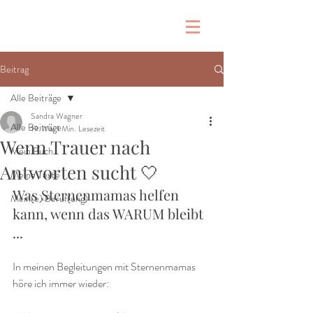
Beitrag
Alle Beiträge
Sandra Wagner
Alle Beiträge
19. Mai
1 Min. Lesezeit
Wenn Trauer nach
Mein Buch
Antworten sucht 🤍
Meine Texte
Was Sternenmamas helfen 
Mein(e) Beruf(ung)
kann, wenn das WARUM bleibt 
...
In meinen Begleitungen mit Sternenmamas 
höre ich immer wieder: 