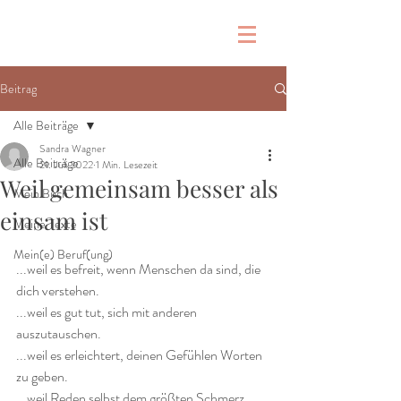
Beitrag
Alle Beiträge
Sandra Wagner
Alle Beiträge
21. Juli 2022
1 Min. Lesezeit
Weil gemeinsam besser als
Mein Buch
einsam ist
Meine Texte
Mein(e) Beruf(ung)
...weil es befreit, wenn Menschen da sind, die 
dich verstehen. 
...weil es gut tut, sich mit anderen 
auszutauschen.
...weil es erleichtert, deinen Gefühlen Worten 
zu geben.
...weil Reden selbst dem größten Schmerz 